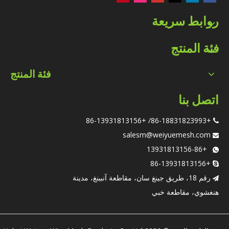
روابط سريعة
فئة المنتج
فئة المنتج
اتصل بنا
+86-18831823993/ +86-13931813156

salesm@weiyuemesh.com

ر
+86-13931813156

+86-13931813156

رقم 18، طريق جينغ سان، مقاطعة آنبينغ، مدينة

هنغشوي، مقاطعة خبي