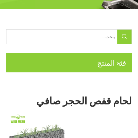
فئة المنتج
لحام قفص الحجر صافي