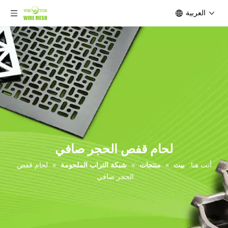
العربية
لحام قفص الحجر صافي
أنت هنا:
بيت
»
منتجات
»
شبكة التراب الملحومة
»
لحام قفص
الحجر صافي