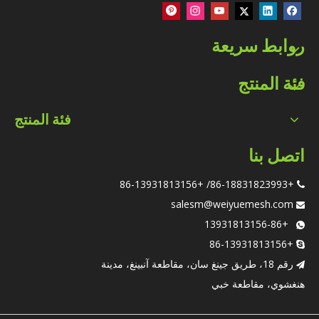
روابط سريعة
فئة المنتج
فئة المنتج
اتصل بنا
+86-18831823993/ +86-13931813156

salesm@weiyuemesh.com

ر
+86-13931813156

+86-13931813156

رقم 18، طريق جينغ سان، مقاطعة آنبينغ، مدينة

هنغشوي، مقاطعة خبي